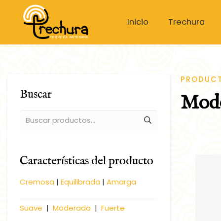
Inicio
Trechura
PRODUC
Buscar
Mod
Buscar
por:
Características del producto
Cremosa
|
Equilibrada
|
Amarga
Suave
|
Moderada
|
Fuerte