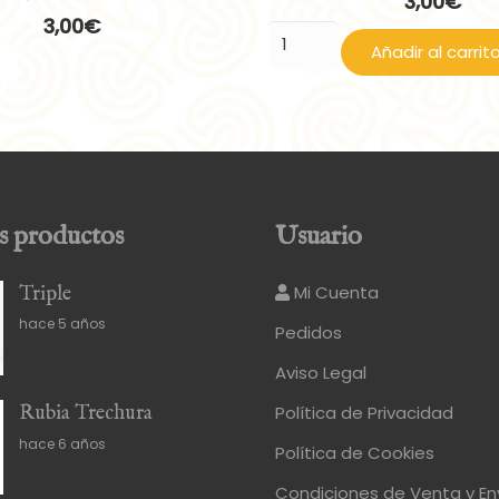
3,00
€
3,00
€
Roja
Añadir al carrit
Trechura
cantidad
s productos
Usuario
Mi Cuenta
Triple
hace 5 años
Pedidos
Aviso Legal
Política de Privacidad
Rubia Trechura
hace 6 años
Política de Cookies
Condiciones de Venta y En