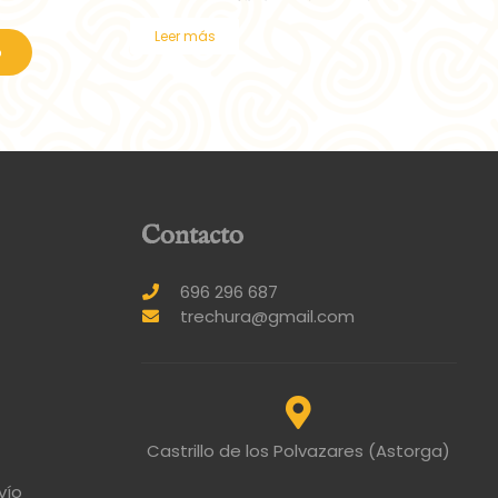
Leer más
o
Contacto
696 296 687
trechura@gmail.com
Castrillo de los Polvazares (Astorga)
vío