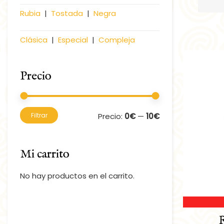
Rubia
|
Tostada
|
Negra
Clásica
|
Especial
|
Compleja
Precio
Precio
Precio
Precio:
0€
—
10€
Filtrar
mínimo
máximo
Mi carrito
No hay productos en el carrito.