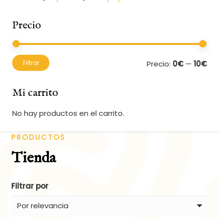
Precio
Pre
Pre
Precio:
0€
—
10€
Filtrar
mí
má
Mi carrito
No hay productos en el carrito.
PRODUCTOS
Tienda
Filtrar por