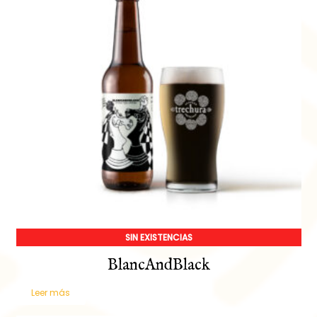
SIN EXISTENCIAS
BlancAndBlack
Leer más